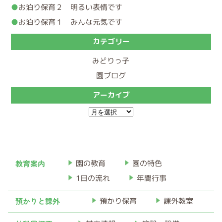
お泊り保育２ 明るい表情です
お泊り保育１ みんな元気です
カテゴリー
みどりっ子
園ブログ
アーカイブ
ア
ー
カ
イ
教育案内
園の教育
園の特色
ブ
1日の流れ
年間行事
預かりと課外
預かり保育
課外教室