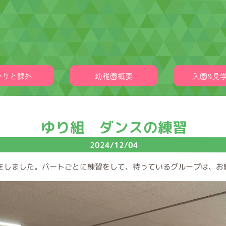
かりと課外
幼稚園概要
入園&見
ゆり組 ダンスの練習
2024/12/04
をしました。パートごとに練習をして、待っているグループは、お