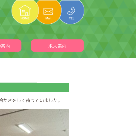
学案内
求人案内
絵かきをして待っていました。