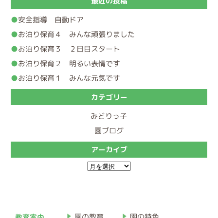
最近の投稿
安全指導 自動ドア
お泊り保育４ みんな頑張りました
お泊り保育３ ２日目スタート
お泊り保育２ 明るい表情です
お泊り保育１ みんな元気です
カテゴリー
みどりっ子
園ブログ
アーカイブ
ア
ー
カ
イ
教育案内
園の教育
園の特色