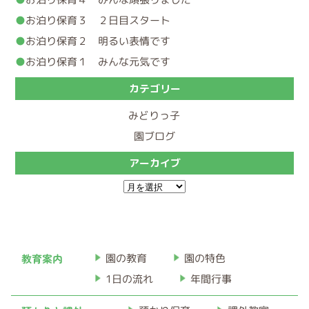
お泊り保育３ ２日目スタート
お泊り保育２ 明るい表情です
お泊り保育１ みんな元気です
カテゴリー
みどりっ子
園ブログ
アーカイブ
ア
ー
カ
イ
教育案内
園の教育
園の特色
ブ
1日の流れ
年間行事