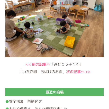
<< 前の記事へ
「みどりっ子１４」
「いちご組 おばけのお面」
次の記事へ >>
最近の投稿
安全指導 自動ドア
お泊り保育４ みんな頑張りました