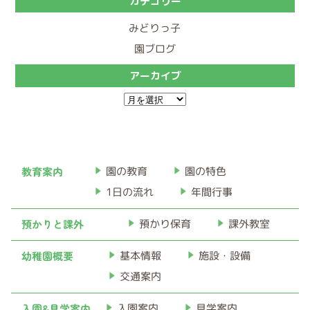
カテゴリー
みどりっ子
園ブログ
アーカイブ
ア
ー
カ
イ
教育案内
園の教育
園の特色
ブ
1日の流れ
年間行事
預かりと課外
預かり保育
課外教室
幼稚園概要
基本情報
施設・設備
交通案内
入園&見学案内
入園案内
見学案内