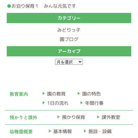
お泊り保育１ みんな元気です
カテゴリー
みどりっ子
園ブログ
アーカイブ
ア
ー
カ
イ
教育案内
園の教育
園の特色
ブ
1日の流れ
年間行事
預かりと課外
預かり保育
課外教室
幼稚園概要
基本情報
施設・設備